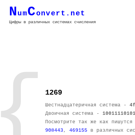
N
C
um
onvert.net
Цифры в различных системах счисления
{
1269
Шестнадцатеричная система -
4
Двоичная система -
1001111010
Посмотрите так же как пишутся
908443
,
469155
в различных сис