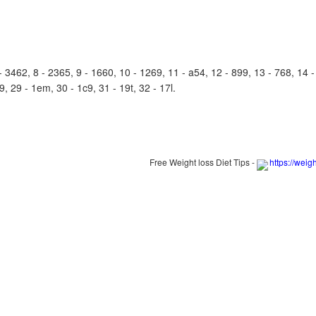
462, 8 - 2365, 9 - 1660, 10 - 1269, 11 - a54, 12 - 899, 13 - 768, 14 - 6
h9, 29 - 1em, 30 - 1c9, 31 - 19t, 32 - 17l.
Free Weight loss Diet Tips -
https://weig