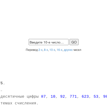
Перевод
2-х
,
8-х
,
10-х
,
16-х
,
других
чисел
f5
.
1
.
 десятичные цифры
87
,
10
,
92
,
771
,
623
,
53
,
9
темах счисления.