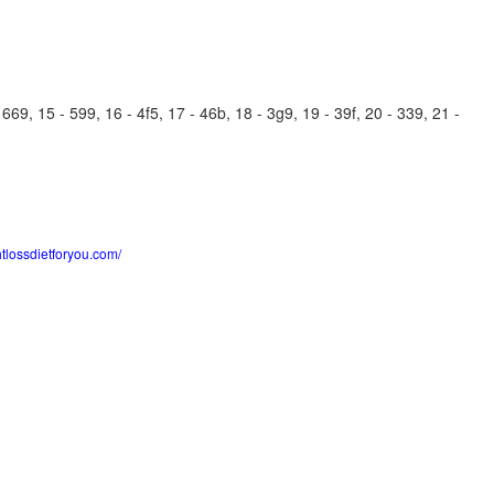
69, 15 - 599, 16 - 4f5, 17 - 46b, 18 - 3g9, 19 - 39f, 20 - 339, 21 -
htlossdietforyou.com/