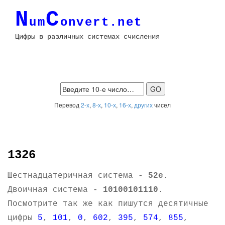
N
C
um
onvert.net
Цифры в различных системах счисления
Перевод
2-х
,
8-х
,
10-х
,
16-х
,
других
чисел
1326
Шестнадцатеричная система -
52e
.
Двоичная система -
10100101110
.
Посмотрите так же как пишутся десятичные
цифры
5
,
101
,
0
,
602
,
395
,
574
,
855
,