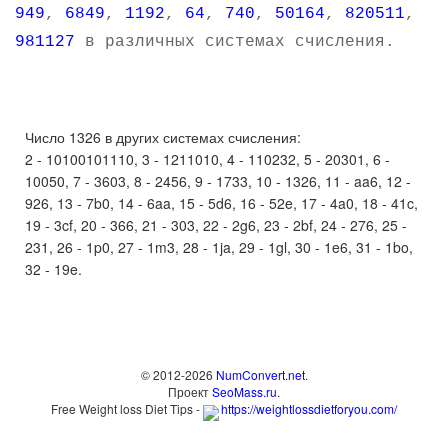
949
,
6849
,
1192
,
64
,
740
,
50164
,
820511
,
981127
в различных системах счисления.
Число 1326 в других системах счисления:
2 - 10100101110, 3 - 1211010, 4 - 110232, 5 - 20301, 6 -
10050, 7 - 3603, 8 - 2456, 9 - 1733, 10 - 1326, 11 - aa6, 12 -
926, 13 - 7b0, 14 - 6aa, 15 - 5d6, 16 - 52e, 17 - 4a0, 18 - 41c,
19 - 3cf, 20 - 366, 21 - 303, 22 - 2g6, 23 - 2bf, 24 - 276, 25 -
231, 26 - 1p0, 27 - 1m3, 28 - 1ja, 29 - 1gl, 30 - 1e6, 31 - 1bo,
32 - 19e.
© 2012-2026
NumConvert.net
.
Проект
SeoMass.ru
.
Free Weight loss Diet Tips -
https://weightlossdietforyou.com/