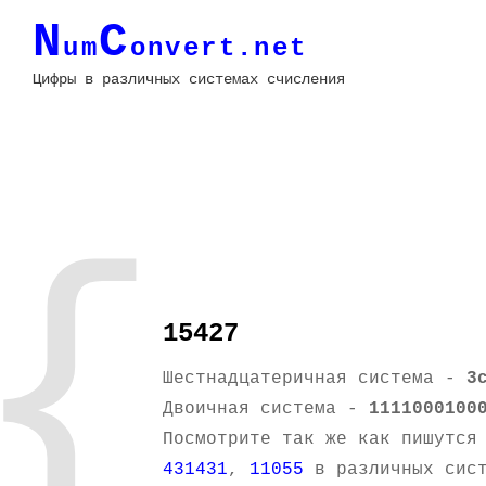
N
C
um
onvert.net
Цифры в различных системах счисления
{
15427
Шестнадцатеричная система -
3
Двоичная система -
1111000100
Посмотрите так же как пишутся
431431
,
11055
в различных сист