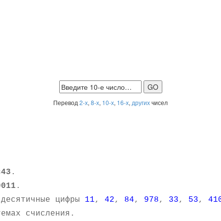
Перевод
2-х
,
8-х
,
10-х
,
16-х
,
других
чисел
c43
.
0011
.
 десятичные цифры
11
,
42
,
84
,
978
,
33
,
53
,
41
емах счисления.