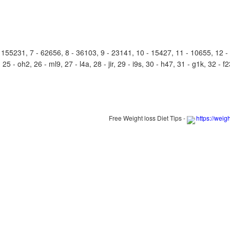
55231, 7 - 62656, 8 - 36103, 9 - 23141, 10 - 15427, 11 - 10655, 12 - 8
25 - oh2, 26 - ml9, 27 - l4a, 28 - jir, 29 - i9s, 30 - h47, 31 - g1k, 32 - f2
Free Weight loss Diet Tips -
https://weig