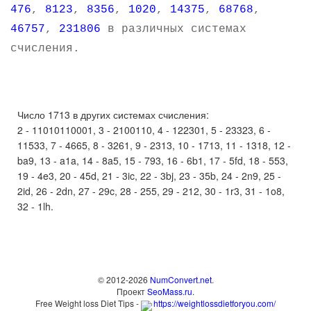
476
,
8123
,
8356
,
1020
,
14375
,
68768
,
46757
,
231806
в различных системах
счисления.
Число 1713 в других системах счисления:
2 - 11010110001, 3 - 2100110, 4 - 122301, 5 - 23323, 6 -
11533, 7 - 4665, 8 - 3261, 9 - 2313, 10 - 1713, 11 - 1318, 12 -
ba9, 13 - a1a, 14 - 8a5, 15 - 793, 16 - 6b1, 17 - 5fd, 18 - 553,
19 - 4e3, 20 - 45d, 21 - 3ic, 22 - 3bj, 23 - 35b, 24 - 2n9, 25 -
2id, 26 - 2dn, 27 - 29c, 28 - 255, 29 - 212, 30 - 1r3, 31 - 1o8,
32 - 1lh.
© 2012-2026
NumConvert.net
.
Проект
SeoMass.ru
.
Free Weight loss Diet Tips -
https://weightlossdietforyou.com/