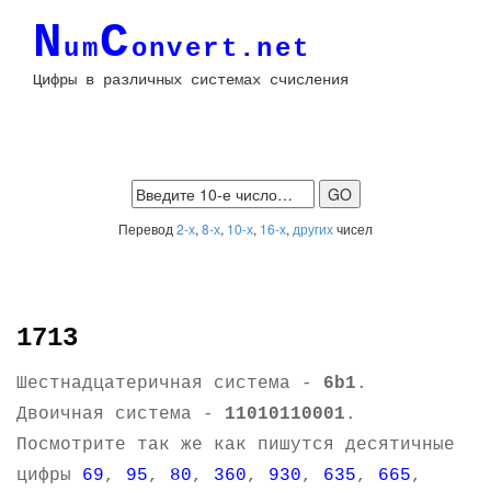
N
C
um
onvert.net
Цифры в различных системах счисления
Перевод
2-х
,
8-х
,
10-х
,
16-х
,
других
чисел
1713
Шестнадцатеричная система -
6b1
.
Двоичная система -
11010110001
.
Посмотрите так же как пишутся десятичные
цифры
69
,
95
,
80
,
360
,
930
,
635
,
665
,