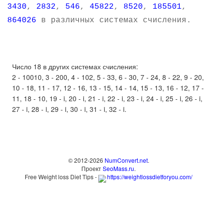
3430
,
2832
,
546
,
45822
,
8520
,
185501
,
864026
в различных системах счисления.
Число 18 в других системах счисления:
2 - 10010, 3 - 200, 4 - 102, 5 - 33, 6 - 30, 7 - 24, 8 - 22, 9 - 20,
10 - 18, 11 - 17, 12 - 16, 13 - 15, 14 - 14, 15 - 13, 16 - 12, 17 -
11, 18 - 10, 19 - i, 20 - i, 21 - i, 22 - i, 23 - i, 24 - i, 25 - i, 26 - i,
27 - i, 28 - i, 29 - i, 30 - i, 31 - i, 32 - i.
© 2012-2026
NumConvert.net
.
Проект
SeoMass.ru
.
Free Weight loss Diet Tips -
https://weightlossdietforyou.com/