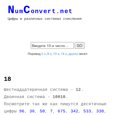
N
C
um
onvert.net
Цифры в различных системах счисления
Перевод
2-х
,
8-х
,
10-х
,
16-х
,
других
чисел
18
Шестнадцатеричная система -
12
.
Двоичная система -
10010
.
Посмотрите так же как пишутся десятичные
цифры
96
,
38
,
50
,
7
,
675
,
342
,
533
,
330
,