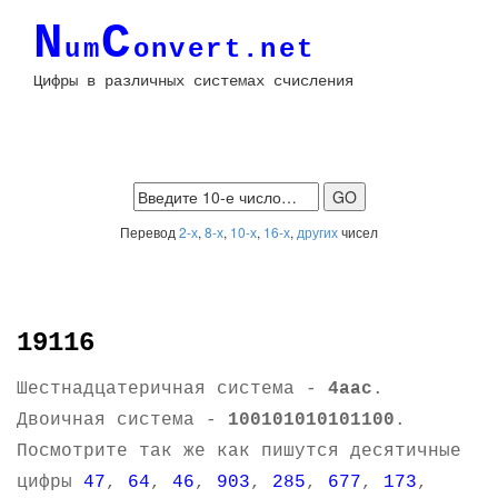
N
C
um
onvert.net
Цифры в различных системах счисления
Перевод
2-х
,
8-х
,
10-х
,
16-х
,
других
чисел
19116
Шестнадцатеричная система -
4aac
.
Двоичная система -
100101010101100
.
Посмотрите так же как пишутся десятичные
цифры
47
,
64
,
46
,
903
,
285
,
677
,
173
,