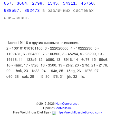
657
,
3664
,
2798
,
1545
,
54311
,
46760
,
688557
,
892473
в различных системах
счисления.
Число 19116 в других системах счисления:
2 - 100101010101100, 3 - 222020000, 4 - 10222230, 5 -
1102431, 6 - 224300, 7 - 106506, 8 - 45254, 9 - 28200, 10 -
19116, 11 - 133a9, 12 - b090, 13 - 8916, 14 - 6d76, 15 - 59e6,
16 - 4aac, 17 - 3f28, 18 - 3500, 19 - 2ei2, 20 - 27fg, 21 - 2176,
22 - 1hak, 23 - 1d33, 24 - 194c, 25 - 15eg, 26 - 1276, 27 -
q60, 28 - oak, 29 - ml5, 30 - l76, 31 - jrk, 32 - ilc.
© 2012-2026
NumConvert.net
.
Проект
SeoMass.ru
.
Free Weight loss Diet Tips -
https://weightlossdietforyou.com/