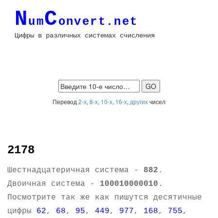
N
C
um
onvert.net
Цифры в различных системах счисления
Перевод
2-х
,
8-х
,
10-х
,
16-х
,
других
чисел
2178
Шестнадцатеричная система -
882
.
Двоичная система -
100010000010
.
Посмотрите так же как пишутся десятичные
цифры
62
,
68
,
95
,
449
,
977
,
168
,
755
,