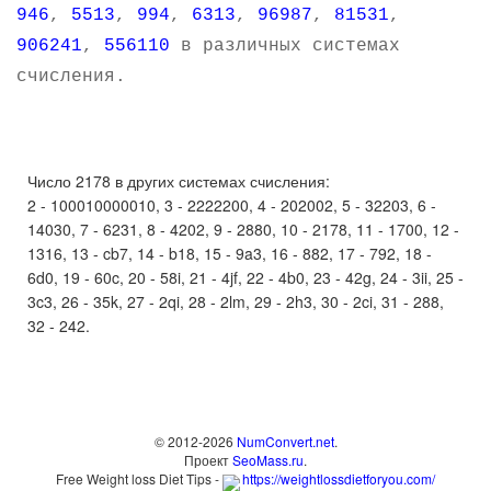
946
,
5513
,
994
,
6313
,
96987
,
81531
,
906241
,
556110
в различных системах
счисления.
Число 2178 в других системах счисления:
2 - 100010000010, 3 - 2222200, 4 - 202002, 5 - 32203, 6 -
14030, 7 - 6231, 8 - 4202, 9 - 2880, 10 - 2178, 11 - 1700, 12 -
1316, 13 - cb7, 14 - b18, 15 - 9a3, 16 - 882, 17 - 792, 18 -
6d0, 19 - 60c, 20 - 58i, 21 - 4jf, 22 - 4b0, 23 - 42g, 24 - 3ii, 25 -
3c3, 26 - 35k, 27 - 2qi, 28 - 2lm, 29 - 2h3, 30 - 2ci, 31 - 288,
32 - 242.
© 2012-2026
NumConvert.net
.
Проект
SeoMass.ru
.
Free Weight loss Diet Tips -
https://weightlossdietforyou.com/