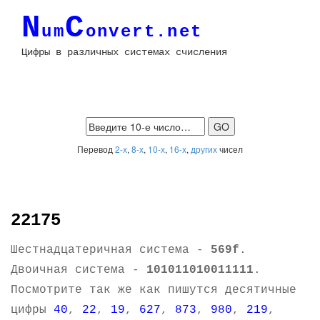
N
C
um
onvert.net
Цифры в различных системах счисления
Перевод
2-х
,
8-х
,
10-х
,
16-х
,
других
чисел
22175
Шестнадцатеричная система -
569f
.
Двоичная система -
101011010011111
.
Посмотрите так же как пишутся десятичные
цифры
40
,
22
,
19
,
627
,
873
,
980
,
219
,