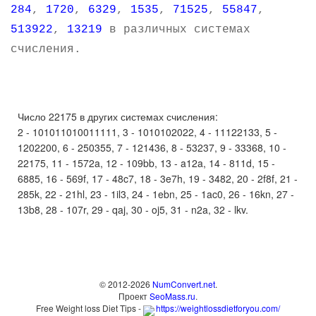
284
,
1720
,
6329
,
1535
,
71525
,
55847
,
513922
,
13219
в различных системах
счисления.
Число 22175 в других системах счисления:
2 - 101011010011111, 3 - 1010102022, 4 - 11122133, 5 -
1202200, 6 - 250355, 7 - 121436, 8 - 53237, 9 - 33368, 10 -
22175, 11 - 1572a, 12 - 109bb, 13 - a12a, 14 - 811d, 15 -
6885, 16 - 569f, 17 - 48c7, 18 - 3e7h, 19 - 3482, 20 - 2f8f, 21 -
285k, 22 - 21hl, 23 - 1il3, 24 - 1ebn, 25 - 1ac0, 26 - 16kn, 27 -
13b8, 28 - 107r, 29 - qaj, 30 - oj5, 31 - n2a, 32 - lkv.
© 2012-2026
NumConvert.net
.
Проект
SeoMass.ru
.
Free Weight loss Diet Tips -
https://weightlossdietforyou.com/