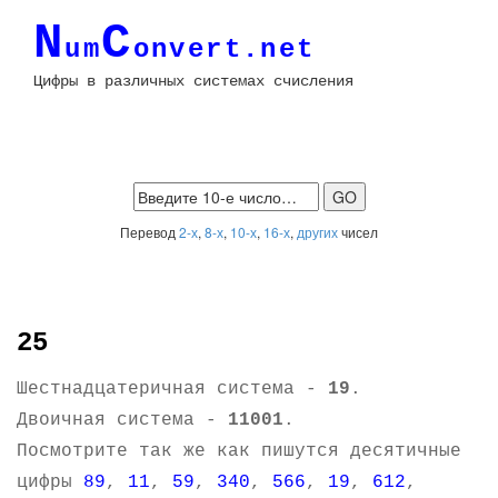
N
C
um
onvert.net
Цифры в различных системах счисления
Перевод
2-х
,
8-х
,
10-х
,
16-х
,
других
чисел
25
Шестнадцатеричная система -
19
.
Двоичная система -
11001
.
Посмотрите так же как пишутся десятичные
цифры
89
,
11
,
59
,
340
,
566
,
19
,
612
,