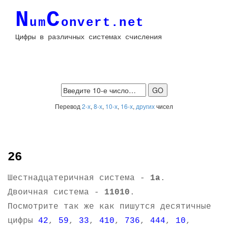
N
C
um
onvert.net
Цифры в различных системах счисления
Перевод
2-х
,
8-х
,
10-х
,
16-х
,
других
чисел
26
Шестнадцатеричная система -
1a
.
Двоичная система -
11010
.
Посмотрите так же как пишутся десятичные
цифры
42
,
59
,
33
,
410
,
736
,
444
,
10
,