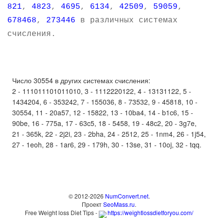
821
,
4823
,
4695
,
6134
,
42509
,
59059
,
678468
,
273446
в различных системах
счисления.
Число 30554 в других системах счисления:
2 - 111011101011010, 3 - 1112220122, 4 - 13131122, 5 -
1434204, 6 - 353242, 7 - 155036, 8 - 73532, 9 - 45818, 10 -
30554, 11 - 20a57, 12 - 15822, 13 - 10ba4, 14 - b1c6, 15 -
90be, 16 - 775a, 17 - 63c5, 18 - 5458, 19 - 48c2, 20 - 3g7e,
21 - 365k, 22 - 2j2i, 23 - 2bha, 24 - 2512, 25 - 1nm4, 26 - 1j54,
27 - 1eoh, 28 - 1ar6, 29 - 179h, 30 - 13se, 31 - 10oj, 32 - tqq.
© 2012-2026
NumConvert.net
.
Проект
SeoMass.ru
.
Free Weight loss Diet Tips -
https://weightlossdietforyou.com/