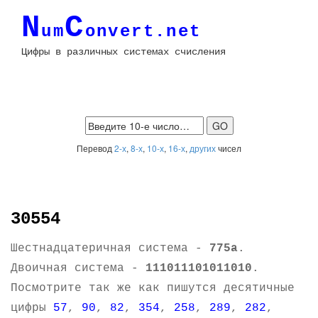
N
C
um
onvert.net
Цифры в различных системах счисления
Перевод
2-х
,
8-х
,
10-х
,
16-х
,
других
чисел
30554
Шестнадцатеричная система -
775a
.
Двоичная система -
111011101011010
.
Посмотрите так же как пишутся десятичные
цифры
57
,
90
,
82
,
354
,
258
,
289
,
282
,