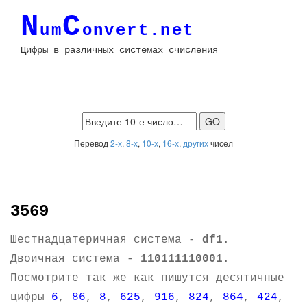
N
C
um
onvert.net
Цифры в различных системах счисления
Перевод
2-х
,
8-х
,
10-х
,
16-х
,
других
чисел
3569
Шестнадцатеричная система -
df1
.
Двоичная система -
110111110001
.
Посмотрите так же как пишутся десятичные
цифры
6
,
86
,
8
,
625
,
916
,
824
,
864
,
424
,