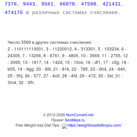
7378
,
9443
,
9581
,
86070
,
47580
,
421431
,
474175
в различных системах счисления.
Число 3569 в других системах счисления:
2 - 110111110001, 3 - 11220012, 4 - 313301, 5 - 103234, 6 -
24305, 7 - 13256, 8 - 6761, 9 - 4805, 10 - 3569, 11 - 2755, 12
- 2095, 13 - 1817, 14 - 142d, 15 - 10ce, 16 - df1, 17 - c5g, 18 -
b05, 19 - 9gg, 20 - 8i9, 21 - 81k, 22 - 785, 23 - 6h4, 24 - 64h,
25 - 5hj, 26 - 577, 27 - 4o5, 28 - 4fd, 29 - 472, 30 - 3st, 31 -
3m4, 32 - 3fh.
© 2012-2026
NumConvert.net
.
Проект
SeoMass.ru
.
Free Weight loss Diet Tips -
https://weightlossdietforyou.com/