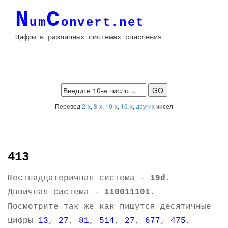
N
C
um
onvert.net
Цифры в различных системах счисления
Перевод
2-х
,
8-х
,
10-х
,
16-х
,
других
чисел
413
Шестнадцатеричная система -
19d
.
Двоичная система -
110011101
.
Посмотрите так же как пишутся десятичные
цифры
13
,
27
,
81
,
514
,
27
,
677
,
475
,