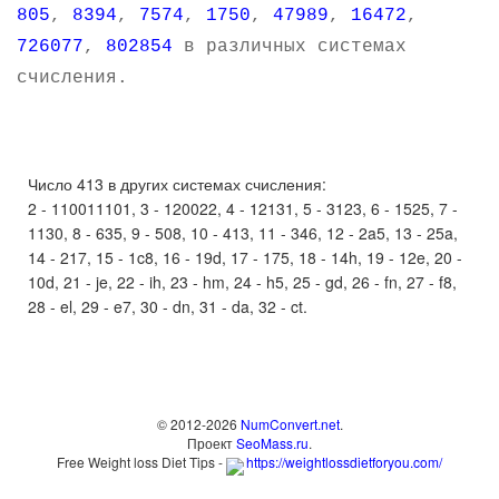
805
,
8394
,
7574
,
1750
,
47989
,
16472
,
726077
,
802854
в различных системах
счисления.
Число 413 в других системах счисления:
2 - 110011101, 3 - 120022, 4 - 12131, 5 - 3123, 6 - 1525, 7 -
1130, 8 - 635, 9 - 508, 10 - 413, 11 - 346, 12 - 2a5, 13 - 25a,
14 - 217, 15 - 1c8, 16 - 19d, 17 - 175, 18 - 14h, 19 - 12e, 20 -
10d, 21 - je, 22 - ih, 23 - hm, 24 - h5, 25 - gd, 26 - fn, 27 - f8,
28 - el, 29 - e7, 30 - dn, 31 - da, 32 - ct.
© 2012-2026
NumConvert.net
.
Проект
SeoMass.ru
.
Free Weight loss Diet Tips -
https://weightlossdietforyou.com/