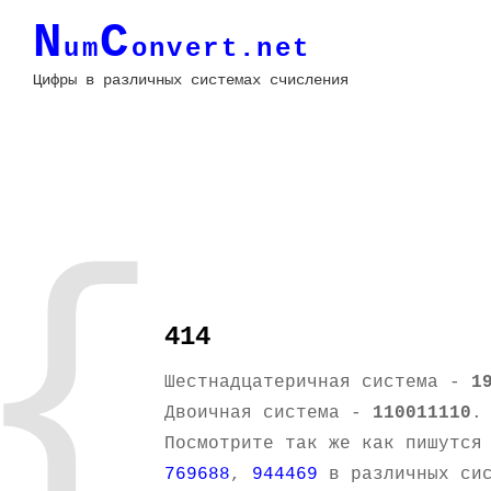
N
C
um
onvert.net
Цифры в различных системах счисления
{
414
Шестнадцатеричная система -
1
Двоичная система -
110011110
.
Посмотрите так же как пишутся
769688
,
944469
в различных сис