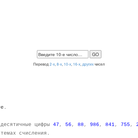
Перевод
2-х
,
8-х
,
10-х
,
16-х
,
других
чисел
9e
.
 десятичные цифры
47
,
56
,
88
,
986
,
841
,
755
,
темах счисления.