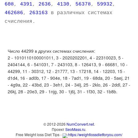
608
,
4391
,
2636
,
4130
,
56378
,
59932
,
462686
,
263163
в различных системах
счисления.
Число 44299 в других системах счисления:
2 - 1010110100001011, 3 - 2020202201, 4 - 22310023, 5 -
2404144, 6 - 541031, 7 - 243103, 8 - 126413, 9 - 66681, 10 -
44299, 11 - 30312, 12 - 21777, 13 - 17218, 14 - 12203, 15 -
d1d4, 16 - ad0b, 17 - 904e, 18 - 7ad1, 19 - 68da, 20 - 5aej, 21
- 4g9a, 22 - 43bd, 23 - 3eh1, 24 - 34lj, 25 - 2klo, 26 - 2ddl, 27 -
26kj, 28 - 20e3, 29 - 1njg, 30 - 1j6j, 31 - 1f30, 32 - 1b8b.
© 2012-2026
NumConvert.net
.
Проект
SeoMass.ru
.
Free Weight loss Diet Tips -
https://weightlossdietforyou.com/