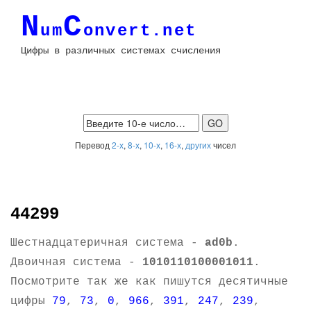
N
C
um
onvert.net
Цифры в различных системах счисления
Перевод
2-х
,
8-х
,
10-х
,
16-х
,
других
чисел
44299
Шестнадцатеричная система -
ad0b
.
Двоичная система -
1010110100001011
.
Посмотрите так же как пишутся десятичные
цифры
79
,
73
,
0
,
966
,
391
,
247
,
239
,