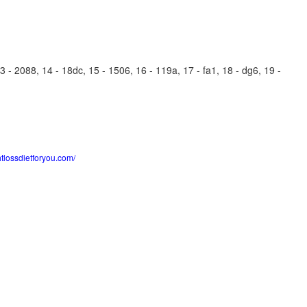
- 2088, 14 - 18dc, 15 - 1506, 16 - 119a, 17 - fa1, 18 - dg6, 19 -
htlossdietforyou.com/