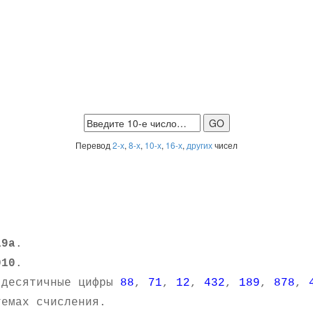
Перевод
2-х
,
8-х
,
10-х
,
16-х
,
других
чисел
19a
.
010
.
 десятичные цифры
88
,
71
,
12
,
432
,
189
,
878
,
емах счисления.