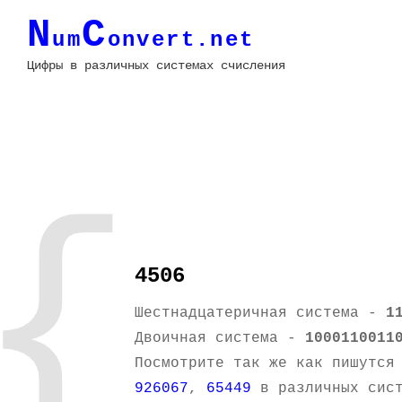
N
C
um
onvert.net
Цифры в различных системах счисления
{
4506
Шестнадцатеричная система -
1
Двоичная система -
1000110011
Посмотрите так же как пишутся
926067
,
65449
в различных сист