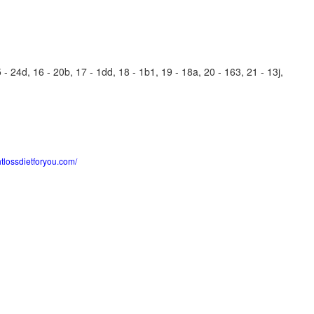
- 24d, 16 - 20b, 17 - 1dd, 18 - 1b1, 19 - 18a, 20 - 163, 21 - 13j,
htlossdietforyou.com/