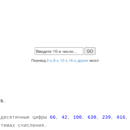
Перевод
2-х
,
8-х
,
10-х
,
16-х
,
других
чисел
0b
.
.
 десятичные цифры
66
,
42
,
100
,
630
,
239
,
816
темах счисления.