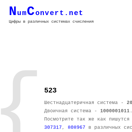
N
C
um
onvert.net
Цифры в различных системах счисления
{
523
Шестнадцатеричная система -
2
Двоичная система -
1000001011
Посмотрите так же как пишутся
307317
,
808967
в различных сис