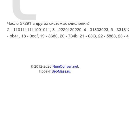
Число 57291 в других системах счисления:
2 - 1101111111001011, 3 - 2220120220, 4 - 31333023, 5 - 3313131,
- bb41, 18 - 9eef, 19 - 86d6, 20 - 734b, 21 - 63j3, 22 - 5883, 23 - 4
© 2012-2026
NumConvert.net
.
Проект
SeoMass.ru
.