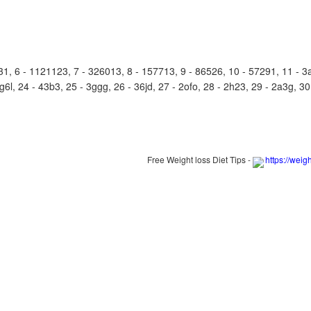
 6 - 1121123, 7 - 326013, 8 - 157713, 9 - 86526, 10 - 57291, 11 - 3a0
g6l, 24 - 43b3, 25 - 3ggg, 26 - 36jd, 27 - 2ofo, 28 - 2h23, 29 - 2a3g, 30 
Free Weight loss Diet Tips -
https://weig