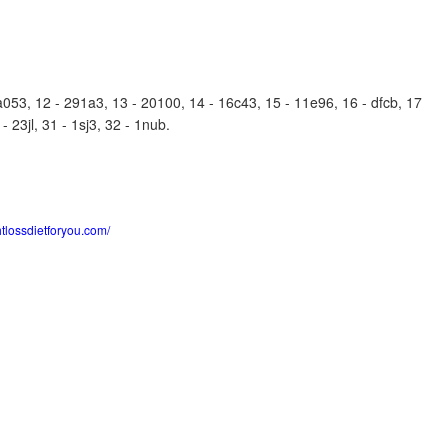
53, 12 - 291a3, 13 - 20100, 14 - 16c43, 15 - 11e96, 16 - dfcb, 17
- 23jl, 31 - 1sj3, 32 - 1nub.
htlossdietforyou.com/