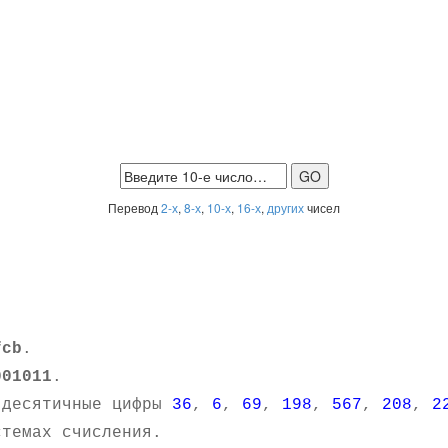
Перевод
2-х
,
8-х
,
10-х
,
16-х
,
других
чисел
fcb
.
001011
.
 десятичные цифры
36
,
6
,
69
,
198
,
567
,
208
,
2
темах счисления.