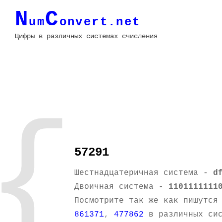
N
C
um
onvert.net
Цифры в различных системах счисления
{
57291
Шестнадцатеричная система -
d
Двоичная система -
1101111111
Посмотрите так же как пишутся
861371
,
477862
в различных сис