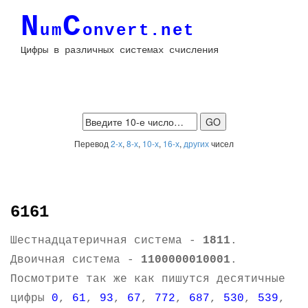
N
C
um
onvert.net
Цифры в различных системах счисления
Перевод
2-х
,
8-х
,
10-х
,
16-х
,
других
чисел
6161
Шестнадцатеричная система -
1811
.
Двоичная система -
1100000010001
.
Посмотрите так же как пишутся десятичные
цифры
0
,
61
,
93
,
67
,
772
,
687
,
530
,
539
,