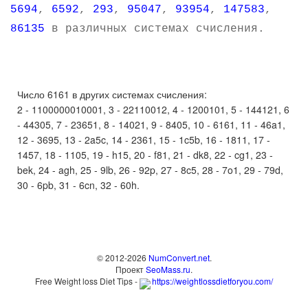
5694
,
6592
,
293
,
95047
,
93954
,
147583
,
86135
в различных системах счисления.
Число 6161 в других системах счисления:
2 - 1100000010001, 3 - 22110012, 4 - 1200101, 5 - 144121, 6
- 44305, 7 - 23651, 8 - 14021, 9 - 8405, 10 - 6161, 11 - 46a1,
12 - 3695, 13 - 2a5c, 14 - 2361, 15 - 1c5b, 16 - 1811, 17 -
1457, 18 - 1105, 19 - h15, 20 - f81, 21 - dk8, 22 - cg1, 23 -
bek, 24 - agh, 25 - 9lb, 26 - 92p, 27 - 8c5, 28 - 7o1, 29 - 79d,
30 - 6pb, 31 - 6cn, 32 - 60h.
© 2012-2026
NumConvert.net
.
Проект
SeoMass.ru
.
Free Weight loss Diet Tips -
https://weightlossdietforyou.com/