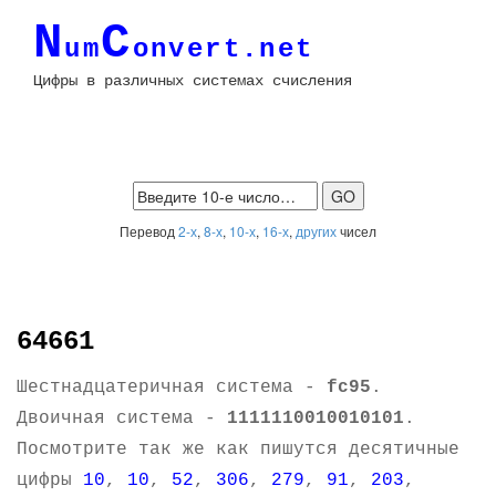
N
C
um
onvert.net
Цифры в различных системах счисления
Перевод
2-х
,
8-х
,
10-х
,
16-х
,
других
чисел
64661
Шестнадцатеричная система -
fc95
.
Двоичная система -
1111110010010101
.
Посмотрите так же как пишутся десятичные
цифры
10
,
10
,
52
,
306
,
279
,
91
,
203
,