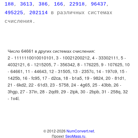
188
,
3613
,
386
,
166
,
22918
,
96437
,
495225
,
202114
в различных системах
счисления.
Число 64661 в других системах счисления:
2 - 1111110010010101, 3 - 10021200212, 4 - 33302111, 5 -
4032121, 6 - 1215205, 7 - 356342, 8 - 176225, 9 - 107625, 10
- 64661, 11 - 44643, 12 - 31505, 13 - 2357c, 14 - 197c9, 15 -
1425b, 16 - fc95, 17 - d2ca, 18 - b1a5, 19 - 9824, 20 - 81d1,
21 - 6kd2, 22 - 61d3, 23 - 5758, 24 - 4g65, 25 - 43bb, 26 -
3hgp, 27 - 37in, 28 - 2qd9, 29 - 2ipk, 30 - 2bpb, 31 - 258q, 32
- 1v4l.
© 2012-2026
NumConvert.net
.
Проект
SeoMass.ru
.