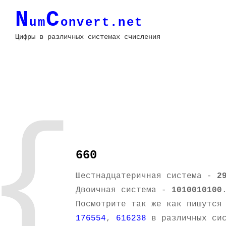
N
C
um
onvert.net
Цифры в различных системах счисления
{
660
Шестнадцатеричная система -
2
Двоичная система -
1010010100
Посмотрите так же как пишутся
176554
,
616238
в различных сис