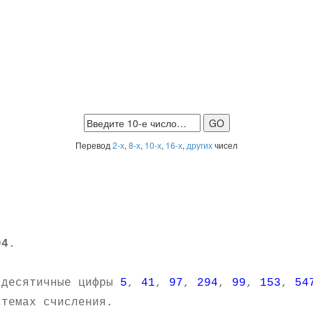
Перевод
2-х
,
8-х
,
10-х
,
16-х
,
других
чисел
94
.
.
 десятичные цифры
5
,
41
,
97
,
294
,
99
,
153
,
54
темах счисления.