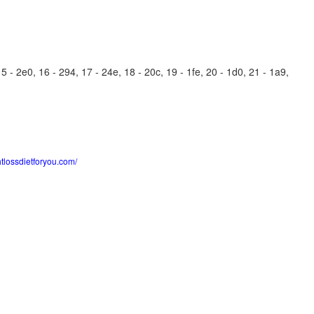
 - 2e0, 16 - 294, 17 - 24e, 18 - 20c, 19 - 1fe, 20 - 1d0, 21 - 1a9,
htlossdietforyou.com/