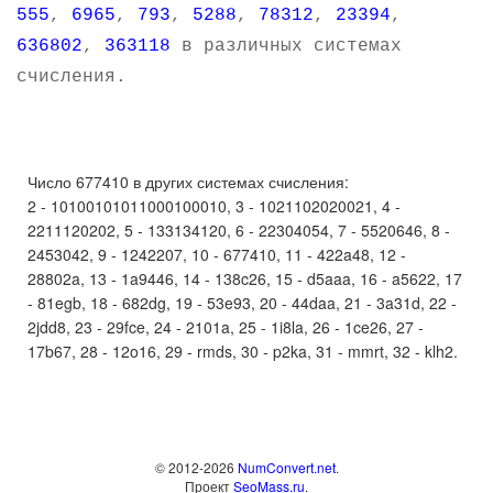
555
,
6965
,
793
,
5288
,
78312
,
23394
,
636802
,
363118
в различных системах
счисления.
Число 677410 в других системах счисления:
2 - 10100101011000100010, 3 - 1021102020021, 4 -
2211120202, 5 - 133134120, 6 - 22304054, 7 - 5520646, 8 -
2453042, 9 - 1242207, 10 - 677410, 11 - 422a48, 12 -
28802a, 13 - 1a9446, 14 - 138c26, 15 - d5aaa, 16 - a5622, 17
- 81egb, 18 - 682dg, 19 - 53e93, 20 - 44daa, 21 - 3a31d, 22 -
2jdd8, 23 - 29fce, 24 - 2101a, 25 - 1i8la, 26 - 1ce26, 27 -
17b67, 28 - 12o16, 29 - rmds, 30 - p2ka, 31 - mmrt, 32 - klh2.
© 2012-2026
NumConvert.net
.
Проект
SeoMass.ru
.