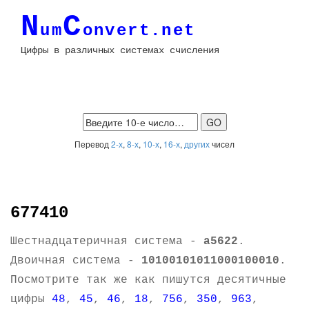
N
C
um
onvert.net
Цифры в различных системах счисления
Перевод
2-х
,
8-х
,
10-х
,
16-х
,
других
чисел
677410
Шестнадцатеричная система -
a5622
.
Двоичная система -
10100101011000100010
.
Посмотрите так же как пишутся десятичные
цифры
48
,
45
,
46
,
18
,
756
,
350
,
963
,