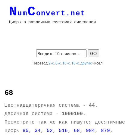
N
C
um
onvert.net
Цифры в различных системах счисления
Перевод
2-х
,
8-х
,
10-х
,
16-х
,
других
чисел
68
Шестнадцатеричная система -
44
.
Двоичная система -
1000100
.
Посмотрите так же как пишутся десятичные
цифры
85
,
34
,
52
,
516
,
68
,
984
,
879
,