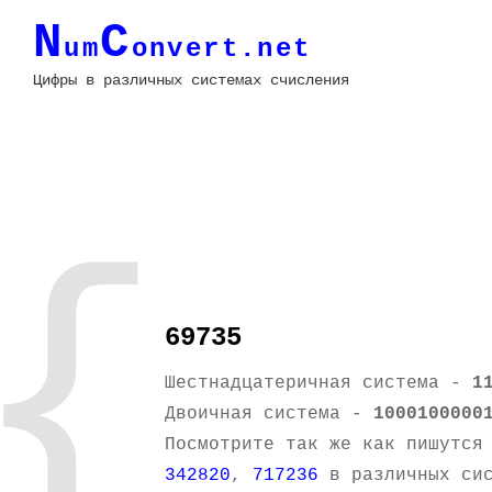
N
C
um
onvert.net
Цифры в различных системах счисления
{
69735
Шестнадцатеричная система -
1
Двоичная система -
1000100000
Посмотрите так же как пишутся
342820
,
717236
в различных сис