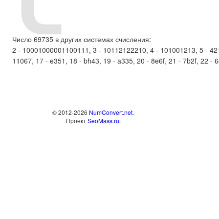
Число 69735 в других системах счисления:
2 - 10001000001100111, 3 - 10112122210, 4 - 101001213, 5 - 42124
11067, 17 - e351, 18 - bh43, 19 - a335, 20 - 8e6f, 21 - 7b2f, 22 - 6
© 2012-2026
NumConvert.net
.
Проект
SeoMass.ru
.