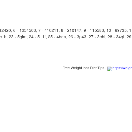
20, 6 - 1254503, 7 - 410211, 8 - 210147, 9 - 115583, 10 - 69735, 11 
c1h, 23 - 5gim, 24 - 511f, 25 - 4bea, 26 - 3p43, 27 - 3ehl, 28 - 34qf, 29 
Free Weight loss Diet Tips -
https://weig