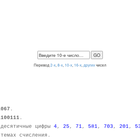
Перевод
2-х
,
8-х
,
10-х
,
16-х
,
других
чисел
1067
.
1100111
.
 десятичные цифры
4
,
25
,
71
,
581
,
703
,
201
,
5
темах счисления.