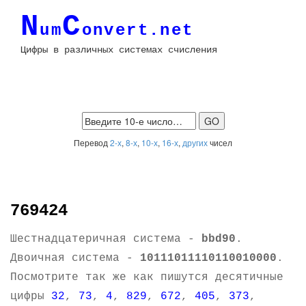
N
C
um
onvert.net
Цифры в различных системах счисления
Перевод
2-х
,
8-х
,
10-х
,
16-х
,
других
чисел
769424
Шестнадцатеричная система -
bbd90
.
Двоичная система -
10111011110110010000
.
Посмотрите так же как пишутся десятичные
цифры
32
,
73
,
4
,
829
,
672
,
405
,
373
,