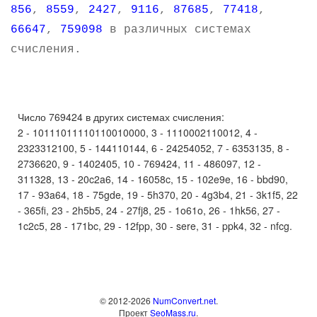
856
,
8559
,
2427
,
9116
,
87685
,
77418
,
66647
,
759098
в различных системах
счисления.
Число 769424 в других системах счисления:
2 - 10111011110110010000, 3 - 1110002110012, 4 -
2323312100, 5 - 144110144, 6 - 24254052, 7 - 6353135, 8 -
2736620, 9 - 1402405, 10 - 769424, 11 - 486097, 12 -
311328, 13 - 20c2a6, 14 - 16058c, 15 - 102e9e, 16 - bbd90,
17 - 93a64, 18 - 75gde, 19 - 5h370, 20 - 4g3b4, 21 - 3k1f5, 22
- 365fi, 23 - 2h5b5, 24 - 27fj8, 25 - 1o61o, 26 - 1hk56, 27 -
1c2c5, 28 - 171bc, 29 - 12fpp, 30 - sere, 31 - ppk4, 32 - nfcg.
© 2012-2026
NumConvert.net
.
Проект
SeoMass.ru
.