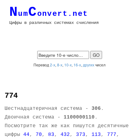
N
C
um
onvert.net
Цифры в различных системах счисления
Перевод
2-х
,
8-х
,
10-х
,
16-х
,
других
чисел
774
Шестнадцатеричная система -
306
.
Двоичная система -
1100000110
.
Посмотрите так же как пишутся десятичные
цифры
44
,
70
,
83
,
432
,
373
,
113
,
777
,