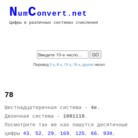
N
C
um
onvert.net
Цифры в различных системах счисления
Перевод
2-х
,
8-х
,
10-х
,
16-х
,
других
чисел
78
Шестнадцатеричная система -
4e
.
Двоичная система -
1001110
.
Посмотрите так же как пишутся десятичные
цифры
43
,
52
,
29
,
169
,
125
,
66
,
938
,