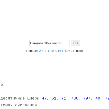
Перевод
2-х
,
8-х
,
10-х
,
16-х
,
других
чисел
1b
.
.
 десятичные цифры
47
,
51
,
71
,
706
,
797
,
40
,
7
темах счисления.