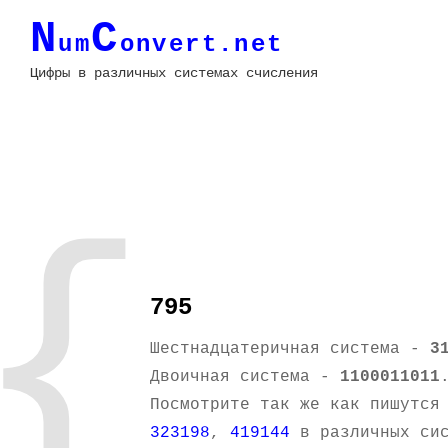
N
C
um
onvert.net
Цифры в различных системах счисления
{
795
Шестнадцатеричная система -
3
Двоичная система -
1100011011
Посмотрите так же как пишутся
323198
,
419144
в различных сис