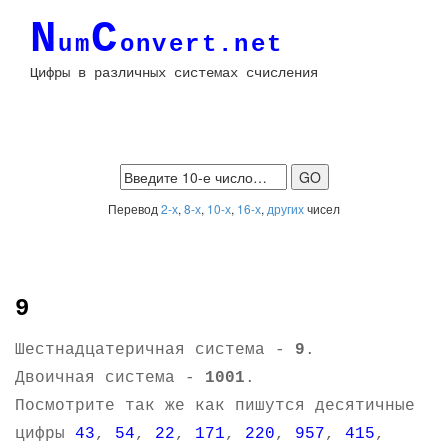
N
C
um
onvert.net
Цифры в различных системах счисления
Перевод
2-х
,
8-х
,
10-х
,
16-х
,
других
чисел
9
Шестнадцатеричная система -
9
.
Двоичная система -
1001
.
Посмотрите так же как пишутся десятичные
цифры
43
,
54
,
22
,
171
,
220
,
957
,
415
,