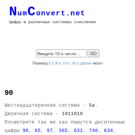
N
C
um
onvert.net
Цифры в различных системах счисления
Перевод
2-х
,
8-х
,
10-х
,
16-х
,
других
чисел
90
Шестнадцатеричная система -
5a
.
Двоичная система -
1011010
.
Посмотрите так же как пишутся десятичные
цифры
98
,
65
,
97
,
365
,
631
,
748
,
634
,