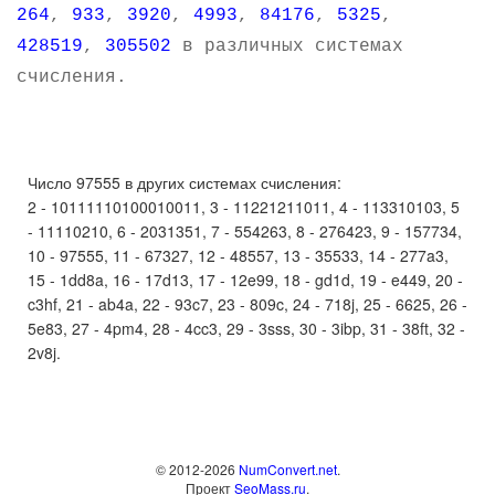
264
,
933
,
3920
,
4993
,
84176
,
5325
,
428519
,
305502
в различных системах
счисления.
Число 97555 в других системах счисления:
2 - 10111110100010011, 3 - 11221211011, 4 - 113310103, 5
- 11110210, 6 - 2031351, 7 - 554263, 8 - 276423, 9 - 157734,
10 - 97555, 11 - 67327, 12 - 48557, 13 - 35533, 14 - 277a3,
15 - 1dd8a, 16 - 17d13, 17 - 12e99, 18 - gd1d, 19 - e449, 20 -
c3hf, 21 - ab4a, 22 - 93c7, 23 - 809c, 24 - 718j, 25 - 6625, 26 -
5e83, 27 - 4pm4, 28 - 4cc3, 29 - 3sss, 30 - 3ibp, 31 - 38ft, 32 -
2v8j.
© 2012-2026
NumConvert.net
.
Проект
SeoMass.ru
.