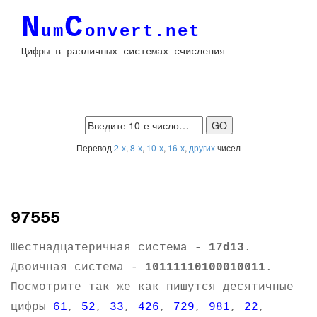
N
C
um
onvert.net
Цифры в различных системах счисления
Перевод
2-х
,
8-х
,
10-х
,
16-х
,
других
чисел
97555
Шестнадцатеричная система -
17d13
.
Двоичная система -
10111110100010011
.
Посмотрите так же как пишутся десятичные
цифры
61
,
52
,
33
,
426
,
729
,
981
,
22
,