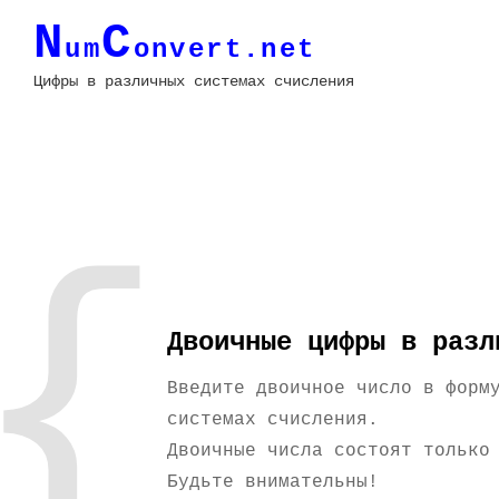
N
С
um
onvert.net
Цифры в различных системах счисления
{
Двоичные цифры в разл
Введите двоичное число в форм
системах счисления.
Двоичные числа состоят только
Будьте внимательны!