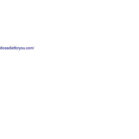
htlossdietforyou.com/