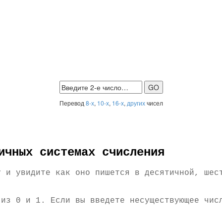
Перевод
8-х
,
10-х
,
16-х
,
других
чисел
ичных системах счисления
у и увидите как оно пишется в десятичной, шес
 из 0 и 1. Если вы введете несуществующее чис