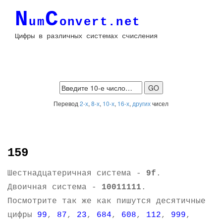
N
C
um
onvert.net
Цифры в различных системах счисления
Перевод
2-х
,
8-х
,
10-х
,
16-х
,
других
чисел
159
Шестнадцатеричная система -
9f
.
Двоичная система -
10011111
.
Посмотрите так же как пишутся десятичные
цифры
99
,
87
,
23
,
684
,
608
,
112
,
999
,