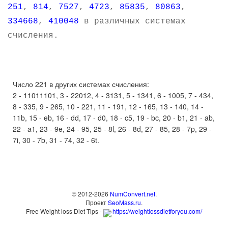
251
,
814
,
7527
,
4723
,
85835
,
80863
,
334668
,
410048
в различных системах
счисления.
Число 221 в других системах счисления:
2 - 11011101, 3 - 22012, 4 - 3131, 5 - 1341, 6 - 1005, 7 - 434,
8 - 335, 9 - 265, 10 - 221, 11 - 191, 12 - 165, 13 - 140, 14 -
11b, 15 - eb, 16 - dd, 17 - d0, 18 - c5, 19 - bc, 20 - b1, 21 - ab,
22 - a1, 23 - 9e, 24 - 95, 25 - 8l, 26 - 8d, 27 - 85, 28 - 7p, 29 -
7i, 30 - 7b, 31 - 74, 32 - 6t.
© 2012-2026
NumConvert.net
.
Проект
SeoMass.ru
.
Free Weight loss Diet Tips -
https://weightlossdietforyou.com/