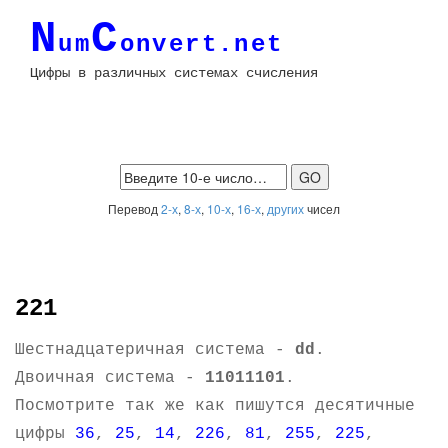
N
C
um
onvert.net
Цифры в различных системах счисления
Перевод
2-х
,
8-х
,
10-х
,
16-х
,
других
чисел
221
Шестнадцатеричная система -
dd
.
Двоичная система -
11011101
.
Посмотрите так же как пишутся десятичные
цифры
36
,
25
,
14
,
226
,
81
,
255
,
225
,