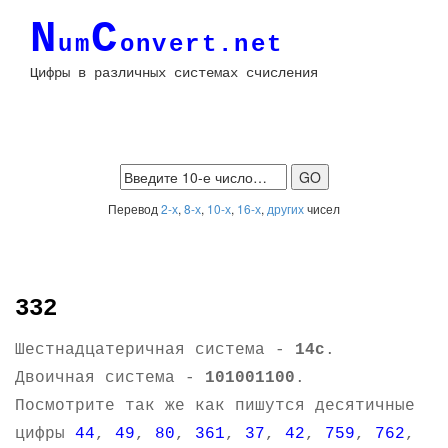
N
C
um
onvert.net
Цифры в различных системах счисления
Перевод
2-х
,
8-х
,
10-х
,
16-х
,
других
чисел
332
Шестнадцатеричная система -
14c
.
Двоичная система -
101001100
.
Посмотрите так же как пишутся десятичные
цифры
44
,
49
,
80
,
361
,
37
,
42
,
759
,
762
,