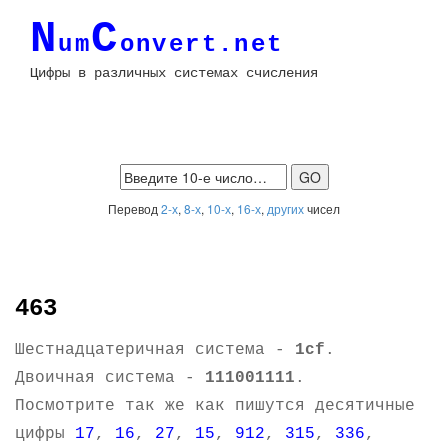
N
C
um
onvert.net
Цифры в различных системах счисления
Перевод
2-х
,
8-х
,
10-х
,
16-х
,
других
чисел
463
Шестнадцатеричная система -
1cf
.
Двоичная система -
111001111
.
Посмотрите так же как пишутся десятичные
цифры
17
,
16
,
27
,
15
,
912
,
315
,
336
,