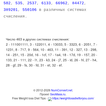
502
,
535
,
2537
,
6133
,
66962
,
84472
,
389201
,
550106
в различных системах
счисления.
Число 463 в других системах счисления:
2 - 111001111, 3 - 122011, 4 - 13033, 5 - 3323, 6 - 2051, 7 -
1231, 8 - 717, 9 - 564, 10 - 463, 11 - 391, 12 - 327, 13 - 298,
14 - 251, 15 - 20d, 16 - 1cf, 17 - 1a4, 18 - 17d, 19 - 157, 20 -
133, 21 - 111, 22 - l1, 23 - k3, 24 - j7, 25 - id, 26 - hl, 27 - h4,
28 - gf, 29 - fs, 30 - fd, 31 - et, 32 - ef.
© 2012-2026
NumConvert.net
.
Проект
SeoMass.ru
.
Free Weight loss Diet Tips -
https://weightlossdietforyou.com/