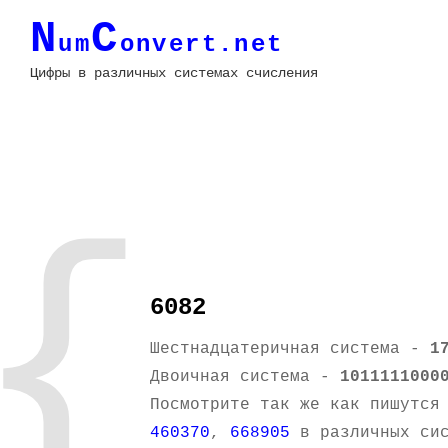
N
C
um
onvert.net
Цифры в различных системах счисления
{
6082
Шестнадцатеричная система -
1
Двоичная система -
1011111000
Посмотрите так же как пишутся
460370
,
668905
в различных сис