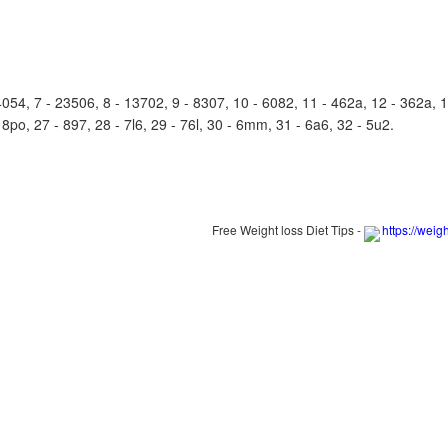
4, 7 - 23506, 8 - 13702, 9 - 8307, 10 - 6082, 11 - 462a, 12 - 362a, 13
- 8po, 27 - 897, 28 - 7l6, 29 - 76l, 30 - 6mm, 31 - 6a6, 32 - 5u2.
Free Weight loss Diet Tips -
https://weig