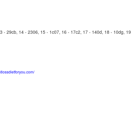
 - 29cb, 14 - 2306, 15 - 1c07, 16 - 17c2, 17 - 140d, 18 - 10dg, 19
htlossdietforyou.com/