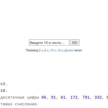
Перевод
2-х
,
8-х
,
10-х
,
16-х
,
других
чисел
7c2
.
010
.
 десятичные цифры
86
,
91
,
61
,
172
,
791
,
332
,
темах счисления.