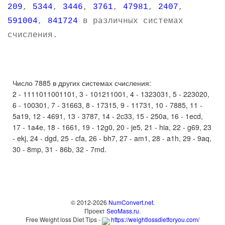
209
,
5344
,
3446
,
3761
,
47981
,
2407
,
591004
,
841724
в различных системах
счисления.
Число 7885 в других системах счисления:
2 - 1111011001101, 3 - 101211001, 4 - 1323031, 5 - 223020,
6 - 100301, 7 - 31663, 8 - 17315, 9 - 11731, 10 - 7885, 11 -
5a19, 12 - 4691, 13 - 3787, 14 - 2c33, 15 - 250a, 16 - 1ecd,
17 - 1a4e, 18 - 1661, 19 - 12g0, 20 - je5, 21 - hia, 22 - g69, 23
- ekj, 24 - dgd, 25 - cfa, 26 - bh7, 27 - am1, 28 - a1h, 29 - 9aq,
30 - 8mp, 31 - 86b, 32 - 7md.
© 2012-2026
NumConvert.net
.
Проект
SeoMass.ru
.
Free Weight loss Diet Tips -
https://weightlossdietforyou.com/