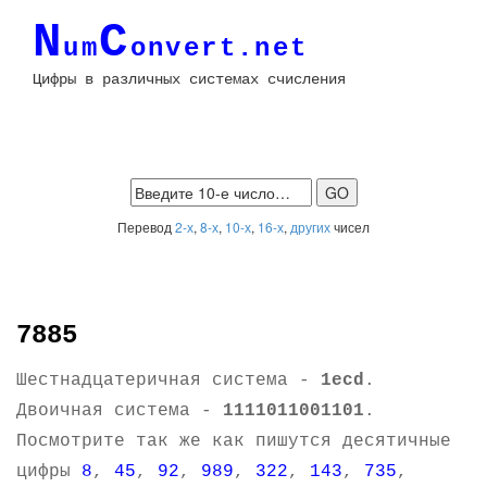
N
C
um
onvert.net
Цифры в различных системах счисления
Перевод
2-х
,
8-х
,
10-х
,
16-х
,
других
чисел
7885
Шестнадцатеричная система -
1ecd
.
Двоичная система -
1111011001101
.
Посмотрите так же как пишутся десятичные
цифры
8
,
45
,
92
,
989
,
322
,
143
,
735
,