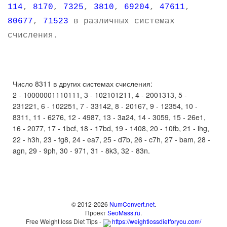
114
,
8170
,
7325
,
3810
,
69204
,
47611
,
80677
,
71523
в различных системах
счисления.
Число 8311 в других системах счисления:
2 - 10000001110111, 3 - 102101211, 4 - 2001313, 5 -
231221, 6 - 102251, 7 - 33142, 8 - 20167, 9 - 12354, 10 -
8311, 11 - 6276, 12 - 4987, 13 - 3a24, 14 - 3059, 15 - 26e1,
16 - 2077, 17 - 1bcf, 18 - 17bd, 19 - 1408, 20 - 10fb, 21 - ihg,
22 - h3h, 23 - fg8, 24 - ea7, 25 - d7b, 26 - c7h, 27 - bam, 28 -
agn, 29 - 9ph, 30 - 971, 31 - 8k3, 32 - 83n.
© 2012-2026
NumConvert.net
.
Проект
SeoMass.ru
.
Free Weight loss Diet Tips -
https://weightlossdietforyou.com/