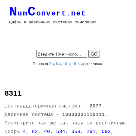
N
C
um
onvert.net
Цифры в различных системах счисления
Перевод
2-х
,
8-х
,
10-х
,
16-х
,
других
чисел
8311
Шестнадцатеричная система -
2077
.
Двоичная система -
10000001110111
.
Посмотрите так же как пишутся десятичные
цифры
4
,
82
,
40
,
534
,
358
,
291
,
592
,