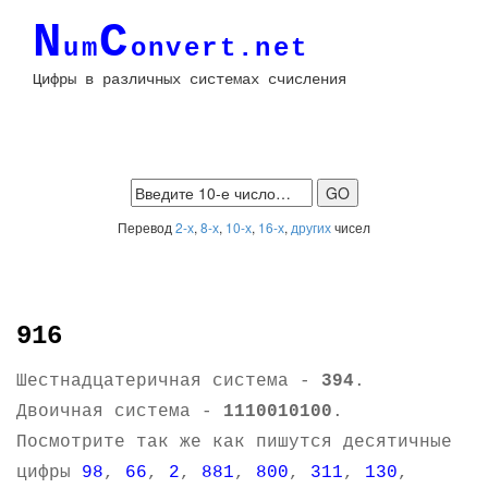
N
C
um
onvert.net
Цифры в различных системах счисления
Перевод
2-х
,
8-х
,
10-х
,
16-х
,
других
чисел
916
Шестнадцатеричная система -
394
.
Двоичная система -
1110010100
.
Посмотрите так же как пишутся десятичные
цифры
98
,
66
,
2
,
881
,
800
,
311
,
130
,