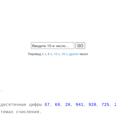
Перевод
2-х
,
8-х
,
10-х
,
16-х
,
других
чисел
c
.
 десятичные цифры
57
,
69
,
28
,
941
,
920
,
725
,
темах счисления.