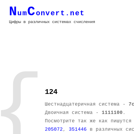
N
C
um
onvert.net
Цифры в различных системах счисления
{
124
Шестнадцатеричная система -
7
Двоичная система -
1111100
.
Посмотрите так же как пишутся
205072
,
351446
в различных сис