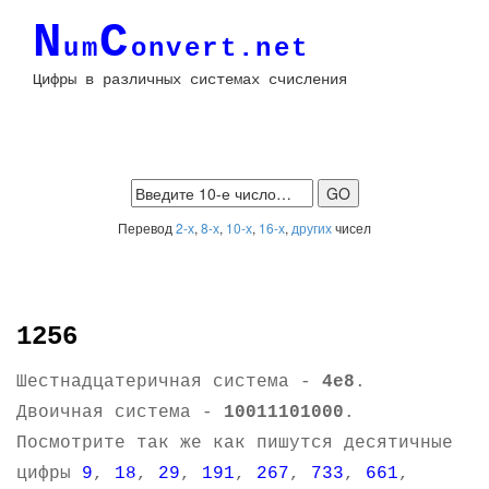
N
C
um
onvert.net
Цифры в различных системах счисления
Перевод
2-х
,
8-х
,
10-х
,
16-х
,
других
чисел
1256
Шестнадцатеричная система -
4e8
.
Двоичная система -
10011101000
.
Посмотрите так же как пишутся десятичные
цифры
9
,
18
,
29
,
191
,
267
,
733
,
661
,