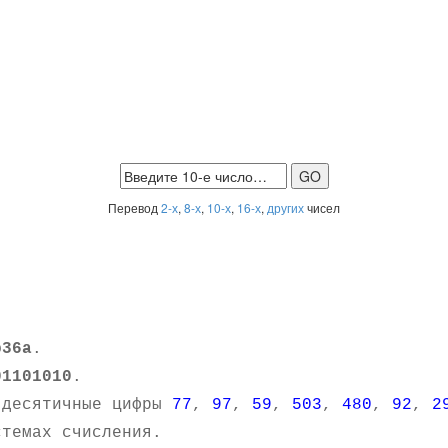
Перевод
2-х
,
8-х
,
10-х
,
16-х
,
других
чисел
b36a
.
01101010
.
 десятичные цифры
77
,
97
,
59
,
503
,
480
,
92
,
2
темах счисления.