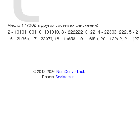
Число 177002 в других системах счисления:
2 - 101011001101101010, 3 - 22222210122, 4 - 223031222, 5 - 211
16 - 2b36a, 17 - 2207f, 18 - 1c658, 19 - 16f5h, 20 - 122a2, 21 - j27e,
© 2012-2026
NumConvert.net
.
Проект
SeoMass.ru
.