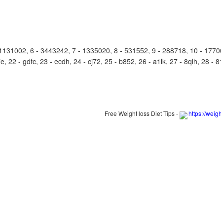
31002, 6 - 3443242, 7 - 1335020, 8 - 531552, 9 - 288718, 10 - 177002
 22 - gdfc, 23 - ecdh, 24 - cj72, 25 - b852, 26 - a1lk, 27 - 8qlh, 28 - 81
Free Weight loss Diet Tips -
https://weig