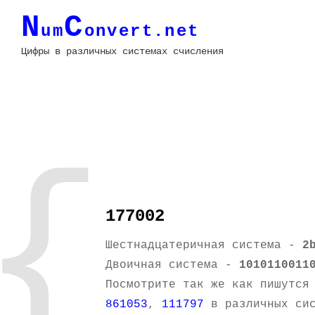
N
C
um
onvert.net
Цифры в различных системах счисления
{
177002
Шестнадцатеричная система -
2
Двоичная система -
1010110011
Посмотрите так же как пишутся
861053
,
111797
в различных сис