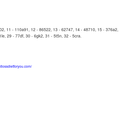
, 11 - 110a91, 12 - 86522, 13 - 62747, 14 - 48710, 15 - 376a2,
le, 29 - 77df, 30 - 6gk2, 31 - 5t5n, 32 - 5cra.
htlossdietforyou.com/