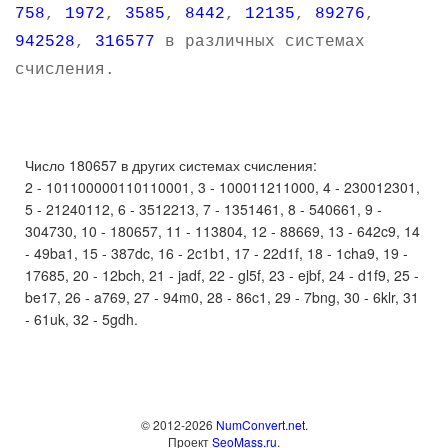
758
,
1972
,
3585
,
8442
,
12135
,
89276
,
942528
,
316577
в различных системах
счисления.
Число 180657 в других системах счисления:
2 - 101100000110110001, 3 - 100011211000, 4 - 230012301,
5 - 21240112, 6 - 3512213, 7 - 1351461, 8 - 540661, 9 -
304730, 10 - 180657, 11 - 113804, 12 - 88669, 13 - 642c9, 14
- 49ba1, 15 - 387dc, 16 - 2c1b1, 17 - 22d1f, 18 - 1cha9, 19 -
17685, 20 - 12bch, 21 - jadf, 22 - gl5f, 23 - ejbf, 24 - d1f9, 25 -
be17, 26 - a769, 27 - 94m0, 28 - 86c1, 29 - 7bng, 30 - 6klr, 31
- 61uk, 32 - 5gdh.
© 2012-2026
NumConvert.net
.
Проект
SeoMass.ru
.