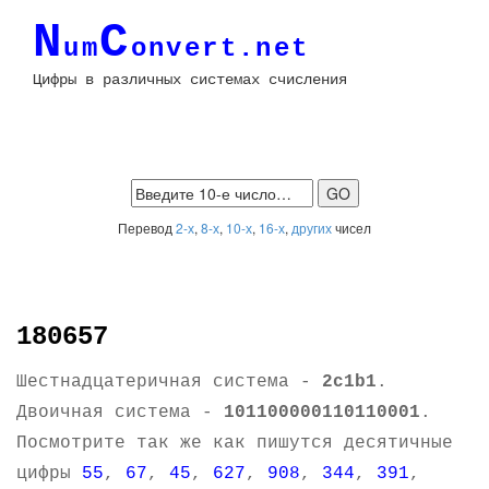
N
C
um
onvert.net
Цифры в различных системах счисления
Перевод
2-х
,
8-х
,
10-х
,
16-х
,
других
чисел
180657
Шестнадцатеричная система -
2c1b1
.
Двоичная система -
101100000110110001
.
Посмотрите так же как пишутся десятичные
цифры
55
,
67
,
45
,
627
,
908
,
344
,
391
,