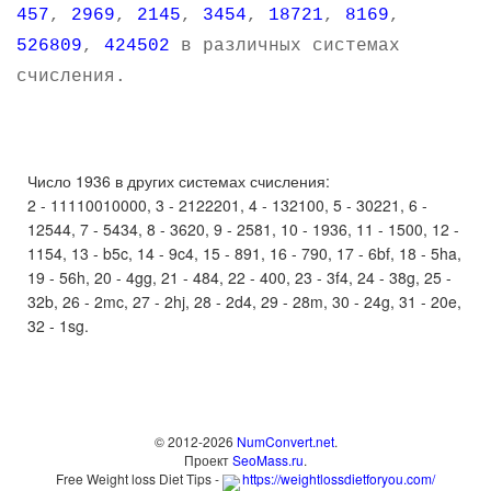
457
,
2969
,
2145
,
3454
,
18721
,
8169
,
526809
,
424502
в различных системах
счисления.
Число 1936 в других системах счисления:
2 - 11110010000, 3 - 2122201, 4 - 132100, 5 - 30221, 6 -
12544, 7 - 5434, 8 - 3620, 9 - 2581, 10 - 1936, 11 - 1500, 12 -
1154, 13 - b5c, 14 - 9c4, 15 - 891, 16 - 790, 17 - 6bf, 18 - 5ha,
19 - 56h, 20 - 4gg, 21 - 484, 22 - 400, 23 - 3f4, 24 - 38g, 25 -
32b, 26 - 2mc, 27 - 2hj, 28 - 2d4, 29 - 28m, 30 - 24g, 31 - 20e,
32 - 1sg.
© 2012-2026
NumConvert.net
.
Проект
SeoMass.ru
.
Free Weight loss Diet Tips -
https://weightlossdietforyou.com/