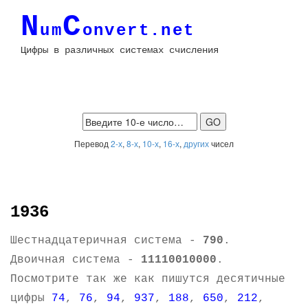
N
C
um
onvert.net
Цифры в различных системах счисления
Перевод
2-х
,
8-х
,
10-х
,
16-х
,
других
чисел
1936
Шестнадцатеричная система -
790
.
Двоичная система -
11110010000
.
Посмотрите так же как пишутся десятичные
цифры
74
,
76
,
94
,
937
,
188
,
650
,
212
,