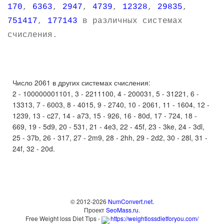
170
,
6363
,
2947
,
4739
,
12328
,
29835
,
751417
,
177143
в различных системах
счисления.
Число 2061 в других системах счисления:
2 - 100000001101, 3 - 2211100, 4 - 200031, 5 - 31221, 6 -
13313, 7 - 6003, 8 - 4015, 9 - 2740, 10 - 2061, 11 - 1604, 12 -
1239, 13 - c27, 14 - a73, 15 - 926, 16 - 80d, 17 - 724, 18 -
669, 19 - 5d9, 20 - 531, 21 - 4e3, 22 - 45f, 23 - 3ke, 24 - 3dl,
25 - 37b, 26 - 317, 27 - 2m9, 28 - 2hh, 29 - 2d2, 30 - 28l, 31 -
24f, 32 - 20d.
© 2012-2026
NumConvert.net
.
Проект
SeoMass.ru
.
Free Weight loss Diet Tips -
https://weightlossdietforyou.com/