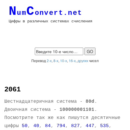
N
C
um
onvert.net
Цифры в различных системах счисления
Перевод
2-х
,
8-х
,
10-х
,
16-х
,
других
чисел
2061
Шестнадцатеричная система -
80d
.
Двоичная система -
100000001101
.
Посмотрите так же как пишутся десятичные
цифры
50
,
40
,
84
,
794
,
827
,
447
,
535
,