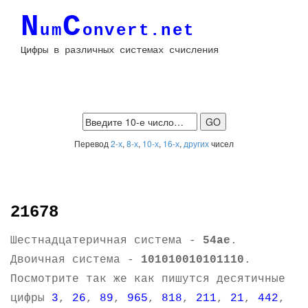
N
C
um
onvert.net
Цифры в различных системах счисления
Перевод
2-х
,
8-х
,
10-х
,
16-х
,
других
чисел
21678
Шестнадцатеричная система -
54ae
.
Двоичная система -
101010010101110
.
Посмотрите так же как пишутся десятичные
цифры
3
,
26
,
89
,
965
,
818
,
211
,
21
,
442
,