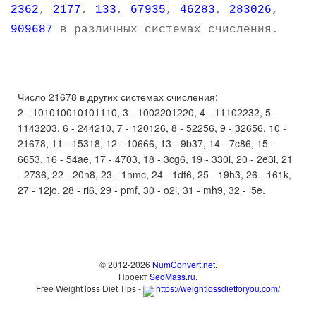
2362
,
2177
,
133
,
67935
,
46283
,
283026
,
909687
в различных системах счисления.
Число 21678 в других системах счисления:
2 - 101010010101110, 3 - 1002201220, 4 - 11102232, 5 -
1143203, 6 - 244210, 7 - 120126, 8 - 52256, 9 - 32656, 10 -
21678, 11 - 15318, 12 - 10666, 13 - 9b37, 14 - 7c86, 15 -
6653, 16 - 54ae, 17 - 4703, 18 - 3cg6, 19 - 330i, 20 - 2e3i, 21
- 2736, 22 - 20h8, 23 - 1hmc, 24 - 1df6, 25 - 19h3, 26 - 161k,
27 - 12jo, 28 - ri6, 29 - pmf, 30 - o2i, 31 - mh9, 32 - l5e.
© 2012-2026
NumConvert.net
.
Проект
SeoMass.ru
.
Free Weight loss Diet Tips -
https://weightlossdietforyou.com/