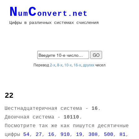
N
C
um
onvert.net
Цифры в различных системах счисления
Перевод
2-х
,
8-х
,
10-х
,
16-х
,
других
чисел
22
Шестнадцатеричная система -
16
.
Двоичная система -
10110
.
Посмотрите так же как пишутся десятичные
цифры
54
,
27
,
16
,
910
,
19
,
308
,
500
,
81
,