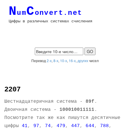
N
C
um
onvert.net
Цифры в различных системах счисления
Перевод
2-х
,
8-х
,
10-х
,
16-х
,
других
чисел
2207
Шестнадцатеричная система -
89f
.
Двоичная система -
100010011111
.
Посмотрите так же как пишутся десятичные
цифры
41
,
97
,
74
,
479
,
447
,
644
,
788
,