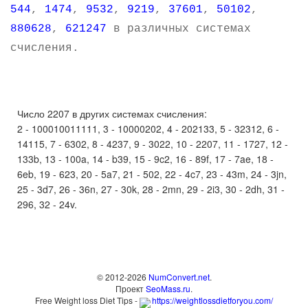
544
,
1474
,
9532
,
9219
,
37601
,
50102
,
880628
,
621247
в различных системах
счисления.
Число 2207 в других системах счисления:
2 - 100010011111, 3 - 10000202, 4 - 202133, 5 - 32312, 6 -
14115, 7 - 6302, 8 - 4237, 9 - 3022, 10 - 2207, 11 - 1727, 12 -
133b, 13 - 100a, 14 - b39, 15 - 9c2, 16 - 89f, 17 - 7ae, 18 -
6eb, 19 - 623, 20 - 5a7, 21 - 502, 22 - 4c7, 23 - 43m, 24 - 3jn,
25 - 3d7, 26 - 36n, 27 - 30k, 28 - 2mn, 29 - 2i3, 30 - 2dh, 31 -
296, 32 - 24v.
© 2012-2026
NumConvert.net
.
Проект
SeoMass.ru
.
Free Weight loss Diet Tips -
https://weightlossdietforyou.com/