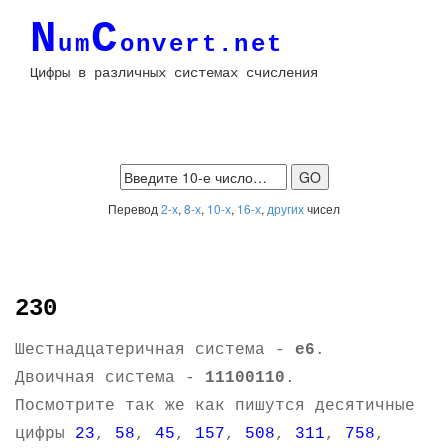
N
C
um
onvert.net
Цифры в различных системах счисления
Перевод
2-х
,
8-х
,
10-х
,
16-х
,
других
чисел
230
Шестнадцатеричная система -
e6
.
Двоичная система -
11100110
.
Посмотрите так же как пишутся десятичные
цифры
23
,
58
,
45
,
157
,
508
,
311
,
758
,